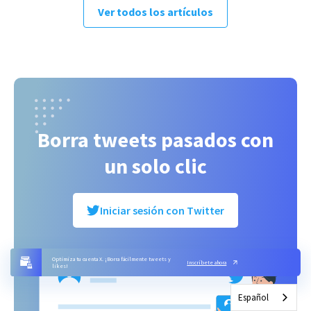
Ver todos los artículos
Borra tweets pasados con
un solo clic
Iniciar sesión con Twitter
Optimiza tu cuenta X. ¡Borra fácilmente tweets y
Inscríbete ahora
likes!
Español