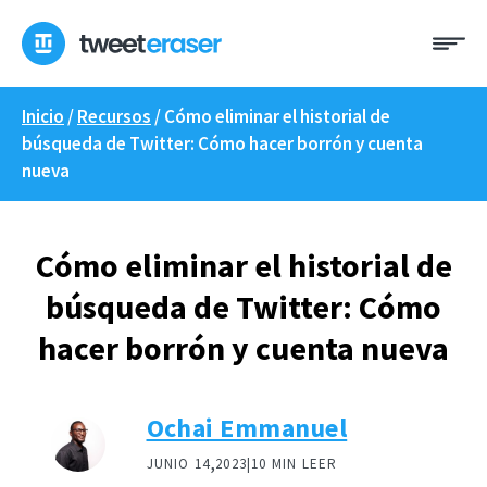
Ir
Me
al
contenido
Inicio
/
Recursos
/
Cómo eliminar el historial de
búsqueda de Twitter: Cómo hacer borrón y cuenta
nueva
Cómo eliminar el historial de
búsqueda de Twitter: Cómo
hacer borrón y cuenta nueva
Ochai Emmanuel
,
JUNIO 14
2023|
10 MIN LEER