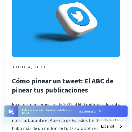
JULIO 4, 2023
Cómo pinear un tweet: El ABC de
pinear tus publicaciones
En el primer semestre de 2022, 4.600 millones de tuits
Optimiza tu cuenta X. ¡Borra fácilmente tweets y
de usuarios de Twitter en EE.UU. fueron sobre la
Inscríbete ahora
likes!
noticia. Durante el Abierto de Estados Unidos de 2022,
Español
hubo más de un millón de tuits solo sobre Serena