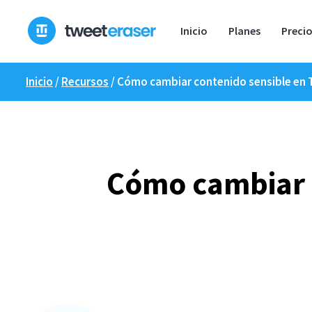
Ir
al
Inicio
Planes
Preci
contenido
Inicio
/
Recursos
/
Cómo cambiar contenido sensible en T
Cómo cambiar e