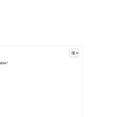
ible?
o