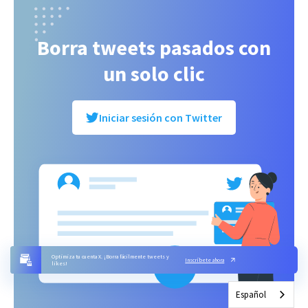
Borra tweets pasados con
un solo clic
Iniciar sesión con Twitter
Optimiza tu cuenta X. ¡Borra fácilmente tweets y
Inscríbete ahora
likes!
Español