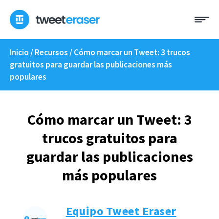
Ir
Me
al
contenido
Inicio
/
Recursos
/
Cómo marcar un Tweet: 3 trucos
gratuitos para guardar las publicaciones más
populares
Cómo marcar un Tweet: 3
trucos gratuitos para
guardar las publicaciones
más populares
Equipo Tweet Eraser