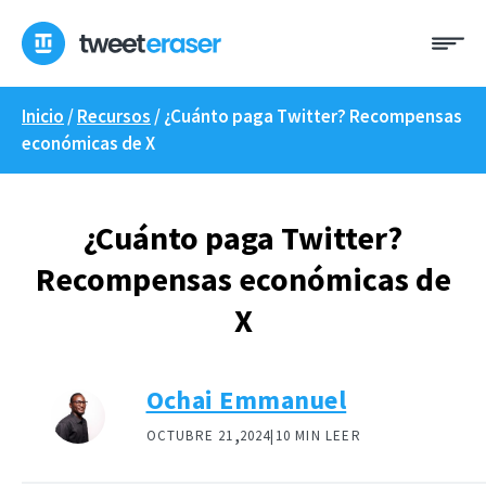
Ir
Me
al
contenido
Inicio
/
Recursos
/
¿Cuánto paga Twitter? Recompensas
económicas de X
¿Cuánto paga Twitter?
Recompensas económicas de
X
Ochai Emmanuel
,
OCTUBRE 21
2024|
10 MIN LEER