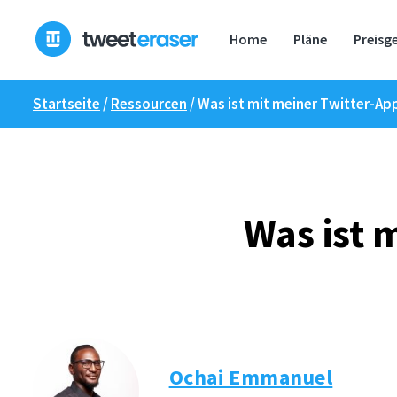
Zum
Inhalt
Home
Pläne
Preisg
springen
Startseite
/
Ressourcen
/
Was ist mit meiner Twitter-App
Was ist 
Ochai Emmanuel