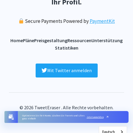
Ihr Profil.
Secure Payments Powered by
PaymentKit
Home
Pläne
Preisgestaltung
Ressourcen
Unterstützung
Statistiken
Mit Twitter anmelden
© 2026 TweetEraser . Alle Rechte vorbehalten.
FAQ
Bedingungen
Datenschutz
Kontakt
Inhaltsverzeichnis
Optimieren Sie Ihr X-Konto. Löschen Sie Tweets und Likes
Jetzt anmelden
ganz einfach!
Deutsch