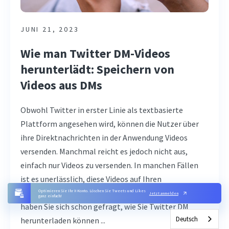
JUNI 21, 2023
Wie man Twitter DM-Videos
herunterlädt: Speichern von
Videos aus DMs
Obwohl Twitter in erster Linie als textbasierte
Plattform angesehen wird, können die Nutzer über
ihre Direktnachrichten in der Anwendung Videos
versenden. Manchmal reicht es jedoch nicht aus,
einfach nur Videos zu versenden. In manchen Fällen
ist es unerlässlich, diese Videos auf Ihren
Mobilgeräten und Computern zu speichern. Vielleicht
Optimieren Sie Ihr X-Konto. Löschen Sie Tweets und Likes
Jetzt anmelden
ganz einfach!
haben Sie sich schon gefragt, wie Sie Twitter DM
Deutsch
herunterladen können ...