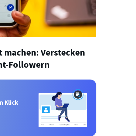
at machen: Verstecken
ht-Followern
m Klick