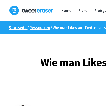
Zum
Inhalt
Home
Pläne
Preisg
springen
Startseite
/
Ressourcen
/
Wie man Likes auf Twitter ver
Wie man Likes