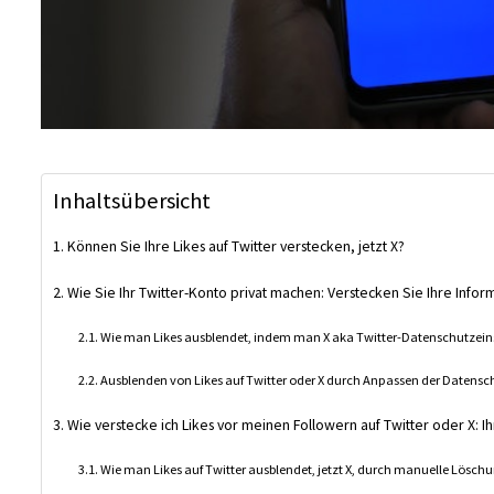
Inhaltsübersicht
Können Sie Ihre Likes auf Twitter verstecken, jetzt X?
Wie Sie Ihr Twitter-Konto privat machen: Verstecken Sie Ihre Infor
Wie man Likes ausblendet, indem man X aka Twitter-Datenschutzein
Ausblenden von Likes auf Twitter oder X durch Anpassen der Datensc
Wie verstecke ich Likes vor meinen Followern auf Twitter oder X: I
Wie man Likes auf Twitter ausblendet, jetzt X, durch manuelle Lösch