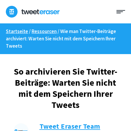
Zum
Me
Inhalt
springen
Startseite
/
Ressourcen
/
Wie man Twitter-Beiträge
archiviert: Warten Sie nicht mit dem Speichern Ihrer
Tweets
So archivieren Sie Twitter-
Beiträge: Warten Sie nicht
mit dem Speichern Ihrer
Tweets
Tweet Eraser Team