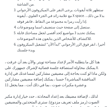
من الشاشة.
ستظهر ثلاثة أيقونات. يرجى النقر على الميكروفون الأرجواني
مع علامة زائد في الجزء العلوي ، أيقونة X space. بدلا من ذلك ،
إذا رأيت رمزا به مجموعة من النقاط ، فانقر فوقه.
ستصل إلى صفحة حيث ستضيف اسما وموضوعات.
يمكنك تحديد 3 مواضيع كحد أقصى لجعل مساحتك قابلة
للاكتشاف للأشخاص الذين يتابعون هذه الموضوعات.
أخيرا ، انقر فوق الزر الأرجواني "ابدأ الآن" لتشغيل الميكروفون
وبدء جلستك.
هذا كل ما يتطلبه الأمر لإعداد مساحة تويتر. والآن بعد أن عرفت ،
يمكنك محاولة استضافة جلسة فضائية لإشراك جمهورك على X.
ولكن ماذا لو كنت بحاجة إلى مضيفين مشاركين لمساعدتك في إدارة
المناقشة المباشرة؟ حسنا ، يمكنك إضافة مضيفين مشاركين
وعشرة مكبرات صوت ، بما في ذلك أنت ، مما يجعل 11.
لذلك ، لإضافة مضيفك بعد إعداد المحادثة ، حدد خيار إدارة مكبر
الصوت (رمز ملف تعريف مزدوج). سترى المتحدثين والمضيفين