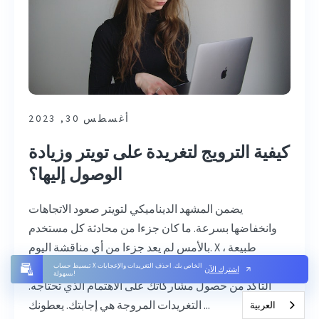
أغسطس 30, 2023
كيفية الترويج لتغريدة على تويتر وزيادة
الوصول إليها؟
يضمن المشهد الديناميكي لتويتر صعود الاتجاهات
وانخفاضها بسرعة. ما كان جزءا من محادثة كل مستخدم
بالأمس لم يعد جزءا من أي مناقشة اليوم. X ، طبيعة
Twitter المتطورة وسريعة التغير سابقا تعني أنه يجب عليك
تبسيط حساب X الخاص بك. احذف التغريدات والإعجابات
اشترك الآن
بسهولة!
التأكد من حصول مشاركاتك على الاهتمام الذي تحتاجه.
التغريدات المروجة هي إجابتك. يعطونك ...
العربية‏