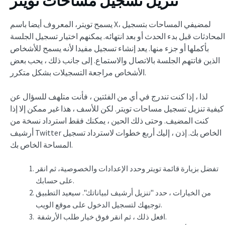
تنزيل تسجيل مساحات تويتر
يسمح تويتر، المعروف أيضا باسم X، لمضيفي المساحات بتسجيل
المحادثات قبل بدء الحدث أو بعد انتهائه. يمكنهم اختيار تسجيل الجلسة
بأكملها أو جزء منها. يعد إنشاء تسجيل مفيدا لأنه يسمح للأشخاص
الذين فاتتهم الجلسة بالاتصال والاستماع. إلى جانب ذلك ، يحب بعض
الأشخاص مراجعة التسجيلات بشكل متكرر.
لذا ، إذا كنت تندرج في أي من الفئتين ، فأنت متلهف للسؤال عن
كيفية تنزيل تسجيل مساحات تويتر. لكن للأسف ، هذا غير ممكن إلا إذا
كنت المضيف. وحتى ذلك الحين ، يمكنك فقط استرداد نسخة من
أرشيف Twitter الخاص بك. إذن ، إليك أربع خطوات لاسترداد تسجيل
المساحة الخاص بك.
تفضل بزيارة قائمة تويتر وحدد الإعدادات والخصوصية، ثم انقر
على حسابك.
من الخيارات ، حدد "تنزيل أرشيف لبياناتك". سيعيد التطبيق
توجيهك لتسجيل الدخول على موقع الويب.
افعل ذلك ، ثم انقر فوق خيار طلب الأرشفة.