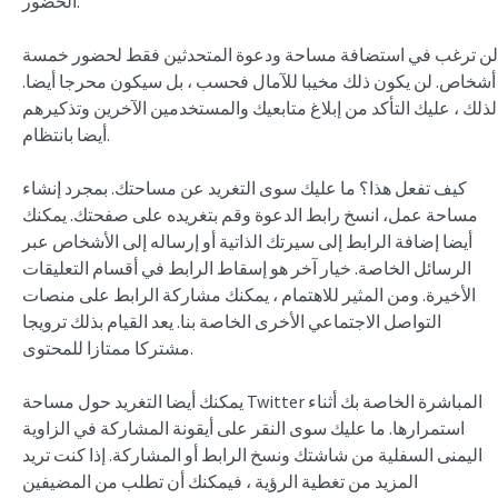
الحضور.
لن ترغب في استضافة مساحة ودعوة المتحدثين فقط لحضور خمسة
أشخاص. لن يكون ذلك مخيبا للآمال فحسب ، بل سيكون محرجا أيضا.
لذلك ، عليك التأكد من إبلاغ متابعيك والمستخدمين الآخرين وتذكيرهم
أيضا بانتظام.
كيف تفعل هذا؟ ما عليك سوى التغريد عن مساحتك. بمجرد إنشاء
مساحة عمل، انسخ رابط الدعوة وقم بتغريده على صفحتك. يمكنك
أيضا إضافة الرابط إلى سيرتك الذاتية أو إرساله إلى الأشخاص عبر
الرسائل الخاصة. خيار آخر هو إسقاط الرابط في أقسام التعليقات
الأخيرة. ومن المثير للاهتمام ، يمكنك مشاركة الرابط على منصات
التواصل الاجتماعي الأخرى الخاصة بنا. يعد القيام بذلك ترويجا
مشتركا ممتازا للمحتوى.
يمكنك أيضا التغريد حول مساحة Twitter المباشرة الخاصة بك أثناء
استمرارها. ما عليك سوى النقر على أيقونة المشاركة في الزاوية
اليمنى السفلية من شاشتك ونسخ الرابط أو المشاركة. إذا كنت تريد
المزيد من تغطية الرؤية ، فيمكنك أن تطلب من المضيفين