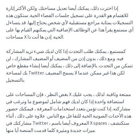
إذا اخترت ذلك، يمكنك أيضا تعديل مساحتك. ولكن الأكثر إثارة
للاهتمام هو القدرة على تسجيل جلسات الفضاء الحية. ستكون هذه
التسجيلات بمثابة مراجع مستقبلية لأي شخص يحتاج إليها. قد يتساءل
أي مستمع يقرأ هذا عن الوظائف الإضافية التي يمكنهم القيام بها على
مساحات X الحية. إذن ها أنت ذا.
كمستمع ، يمكنك طلب التحدث إذا كان لديك شيء تريد المشاركة
فيه. ومع ذلك ، بدون إذن من المضيف أو المضيف المشارك ، لن
تتمكن من التحدث. بالإضافة إلى ذلك ، يمكنك أيضا إنشاء مقطع خاص
بك لمساحة Twitter. لكن هذا غير ممكن عندما لا يسمح المضيف
بالتسجيل.
بغض النظر ، فإن المساحات على X ممتعة وثاقبة. لذلك ، يجب عليك
استضافة واحدة إذا كان لديك فهم شامل لموضوع ما وترغب في
مشاركته. إذا كنت تؤمن بتعدد استخدامات المعرفة ، فيمكنك حضور
هذه الأحداث الصوتية الحية للتفاعل مع الناس. علاوة على ذلك ، أثناء
مشاركتك في Twitter ، المعروف أيضا باسم X spaces ، ستكتشف
ميزات جديدة ومثيرة كلما قدمت المنصة أيا منها.