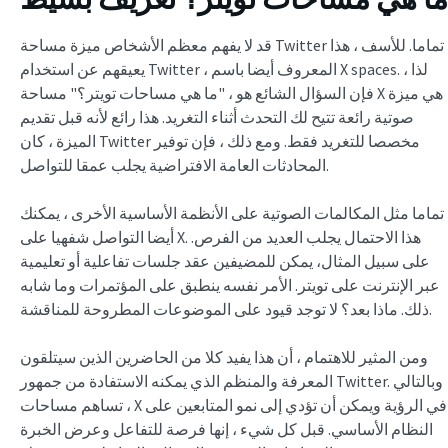
قد لا يفهم معظم الأشخاص ميزة مساحة Twitter تماما. للأسف ، هذا
يعيقهم عن استخدام Twitter ، المعروف أيضا باسم X spaces. لذا ،
فإن السؤال الشائع هو ، "ما هي مساحات تويتر؟" مساحة X هي ميزة
صوتية رائعة تتيح لك التحدث أثناء التغريد. هذا رائع لأنه قبل تقديم
الميزة ، كان Twitter مخصصا للتغريد فقط. ومع ذلك ، فإن توفير
المحادثات العامة الافتراضية يجلب عمقا للتواصل.
تماما مثل المكالمات الصوتية على الأنظمة الأساسية الأخرى ، يمكنك
أيضا التواصل شفهيا على X. هذا الاحتمال يجلب العديد من الفرص.
على سبيل المثال، يمكن للمضيفين عقد جلسات تفاعلية أو تعليمية
عبر الإنترنت على تويتر. الأمر نفسه ينطبق على المؤتمرات وما شابه
ذلك. ماذا بعد؟ لا توجد قيود على الموضوعات المطروحة للمناقشة.
ومن المثير للاهتمام ، أن هذا يفيد كلا من الحاضرين الذين سيتلقون
المعرفة والمنظم الذي يمكنه الاستفادة من جمهور Twitter. وبالتالي
، تساهم مساحات X في الرؤية ويمكن أن تؤدي إلى نمو المتابعين على
النظام الأساسي. قبل كل شيء ، إنها فرصة للتفاعل وعرض الخبرة