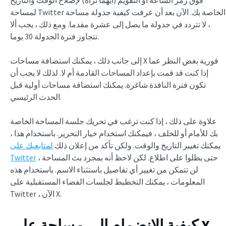
فوق رمز الساعة أو التقويم (أيهما تراه) لإصلاح الوقت والتاريخ
لمساحة Twitter الخاصة بك. الآن بعد أن عرفت كيفية جدولة مساحة
، لا تتردد في جدولة ما يصل إلى عشرة مقدما. ومع ذلك ، يجب ألا
تتجاوز فترة الجدولة 30 يوما.
إلى جانب ذلك ، يمكنك استضافة مساحات X فورية بغض النظر عما
إذا كنت قد قمت بإعداد المساحات القادمة أم لا. لذلك لا يجب أن
تكون فترة النافذة شاغرة. يمكنك استضافة مساحات أولية قبل
الحدث الرئيسي.
علاوة على ذلك ، إذا كنت ترغب في تحريك جلسة المساحة الخاصة
بك للأمام أو للخلف ، فيمكنك استخدام خيار التحرير. باستخدام هذا ،
يمكنك تغيير التاريخ والوقت. ولكن تأكد من إعلان ذلك
لمتابعيك على
حتى يظلوا على اطلاع. لكن لاحظ أنه بمجرد بث المساحة ،
Twitter
لن تتمكن من تغيير أي تفاصيل باستثناء الاسم. باستخدام هذه
المعلومات ، يمكنك التخطيط لجلسات الفضاء المستقبلية على
Twitter ، الآن X.
كيفية الانضمام إلى مساحة على X