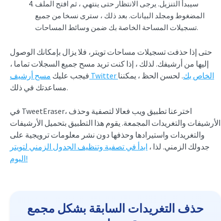
سيبدأ التنزيل. يرجى الانتظار حتى ينتهي ، ثم افتح الملف
المضغوط ومجلد البيانات. بعد ذلك ، سترى نسخا من جميع
تسجيلات المساحة الخاصة بك ضمن وسائط المساحات.
حتى إذا حذفت تسجيلات مساحات تويتر، فلا يزال بإمكانك الوصول
إليها من أرشيفك. لذلك ، إذا كنت تريد مسح جميع السجلات تماما ،
مسح أرشيف Twitter الخاص بك
. لحسن الحظ ، يمكننا
فيجب عليك
مساعدتك في ذلك.
في TweetEraser، اخترعنا تطبيق ويب فعالا لتصفية وحذف
الأرشيفات والتغريدات المجمعة. يقوم هذا التطبيق بتحميل الأرشيفات
والتغريدات واستيرادها وحذفها دون نشر معلومات ترويجية على
جدولك الزمني. لذا ،
ابدأ في تصفية وتنظيف الجدول الزمني لتويتر
اليوم!
حذف التغريدات السابقة بشكل مجمع