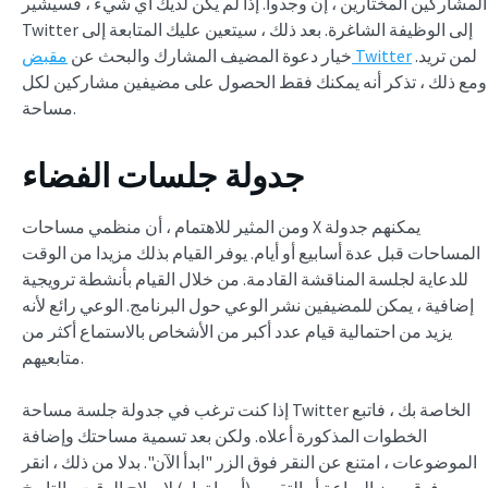
المشاركين المختارين ، إن وجدوا. إذا لم يكن لديك أي شيء ، فسيشير
Twitter إلى الوظيفة الشاغرة. بعد ذلك ، سيتعين عليك المتابعة إلى
لمن تريد.
مقبض Twitter
خيار دعوة المضيف المشارك والبحث عن
ومع ذلك ، تذكر أنه يمكنك فقط الحصول على مضيفين مشاركين لكل
مساحة.
جدولة جلسات الفضاء
ومن المثير للاهتمام ، أن منظمي مساحات X يمكنهم جدولة
المساحات قبل عدة أسابيع أو أيام. يوفر القيام بذلك مزيدا من الوقت
للدعاية لجلسة المناقشة القادمة. من خلال القيام بأنشطة ترويجية
إضافية ، يمكن للمضيفين نشر الوعي حول البرنامج. الوعي رائع لأنه
يزيد من احتمالية قيام عدد أكبر من الأشخاص بالاستماع أكثر من
متابعيهم.
إذا كنت ترغب في جدولة جلسة مساحة Twitter الخاصة بك ، فاتبع
الخطوات المذكورة أعلاه. ولكن بعد تسمية مساحتك وإضافة
الموضوعات ، امتنع عن النقر فوق الزر "ابدأ الآن". بدلا من ذلك ، انقر