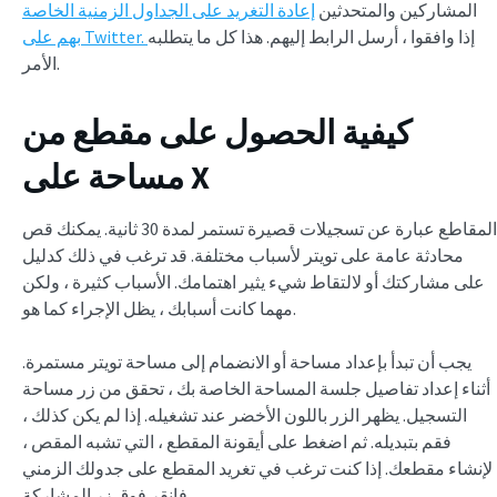
المشاركين والمتحدثين
إعادة التغريد على الجداول الزمنية الخاصة
إذا وافقوا ، أرسل الرابط إليهم. هذا كل ما يتطلبه
بهم على Twitter.
الأمر.
كيفية الحصول على مقطع من
مساحة على X
المقاطع عبارة عن تسجيلات قصيرة تستمر لمدة 30 ثانية. يمكنك قص
محادثة عامة على تويتر لأسباب مختلفة. قد ترغب في ذلك كدليل
على مشاركتك أو لالتقاط شيء يثير اهتمامك. الأسباب كثيرة ، ولكن
مهما كانت أسبابك ، يظل الإجراء كما هو.
يجب أن تبدأ بإعداد مساحة أو الانضمام إلى مساحة تويتر مستمرة.
أثناء إعداد تفاصيل جلسة المساحة الخاصة بك ، تحقق من زر مساحة
التسجيل. يظهر الزر باللون الأخضر عند تشغيله. إذا لم يكن كذلك ،
فقم بتبديله. ثم اضغط على أيقونة المقطع ، التي تشبه المقص ،
لإنشاء مقطعك. إذا كنت ترغب في تغريد المقطع على جدولك الزمني
، فانقر فوق زر المشاركة.