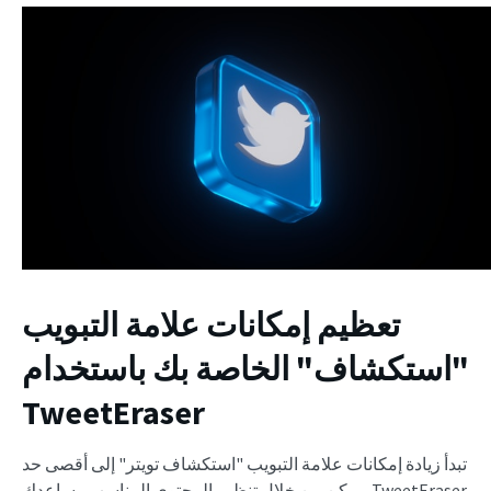
تعظيم إمكانات علامة التبويب
"استكشاف" الخاصة بك باستخدام
TweetEraser
تبدأ زيادة إمكانات علامة التبويب "استكشاف تويتر" إلى أقصى حد
ممكن من خلال تنظيم المحتوى المناسب. يساعدك TweetEraser