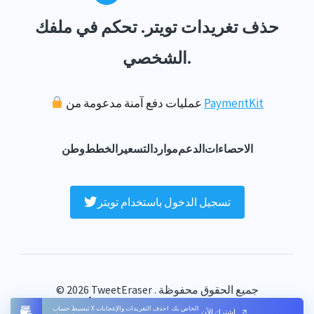
حذف تغريدات تويتر. تحكم في ملفك
الشخصي.
PaymentKit
عمليات دفع آمنة مدعومة من
الاحصاءات
الدعم
موارد
التسعير
الخطط
وطن
تسجيل الدخول باستخدام تويتر
© 2026 TweetEraser . جميع الحقوق محفوظة
خريطة الموقع
اتصل بنا
الخصوصية
الشروط
الأسئلة الشائعة
تبسيط حساب X الخاص بك. احذف التغريدات والإعجابات
اشترك الآن