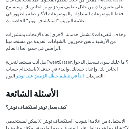
على تحقيق ذلك من خلال تنظيف موجز تويتر الخاص بك. وسيسمح
فقط للموضوعات المتداوَلة والموضوعات الأكثر صلة بالظهور في
علامة التبويب "استكشاف تويتر" الخاصة بك.
تشمل خدماتنا الأخرى إلغاء الإعجاب بمنشورات X وحذف التغريدات
من الأرشيف. نحن فخورون بالشهادات العديدة من مستخدمينا
الراضين في جميع أنحاء العالم.
هل أنت مستعد لتجربة TweetEraser؟ ما عليك سوى تسجيل الدخول
باستخدام حساب X الخاص بك، وإعداد حسابك، والبدء في حذف
اليوم!
التغريدات.
ابدأ في تنظيم خطّك الزمنيّ على تويتر
الأسئلة الشائعة
كيف يعمل تويتر استكشاف تويتر؟
يمكن لمستخدمي X الاستفادة من علامة التبويب "استكشاف تويتر"
لاكتشاف ما هو متداول على المنصة. وبهذه الطريقة، يمكنك متابعة ما