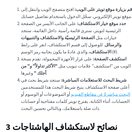
قم بزيارة موقع تويتر على الويب:
افتح متصفح الويب وانتقل إلى
موقع تويتر الإلكتروني. سجّل الدخول باستخدام تفاصيل حسابك.
حدد موقع خيار الاستكشاف:
على الجانب الأيسر من الصفحة
الرئيسية لتويتر، سترى قائمة رأسية. داخل القائمة، ستجد
خيارات مثل
الصفحة الرئيسيّة والاستكشاف والتنبيهات
والرسائل
. للوصول إلى قسم الاستكشاف، انقر على رابط
والذي عادةً ما يكون بجانبه رمز الوسم (#).
الاستكشاف،
استكشف الصفحة:
على غرار الأجهزة المحمولة، تقدم نسخة
الويب من "استكشف" علامات تبويب مثل
"الأكثر تداولاً" و"
من
وغيرها.
أجلك
"
شريط البحث للاستعلامات المباشرة:
ستجد شريط بحث في
أعلى صفحة الاستكشاف. يتيح شريط البحث هذا للمستخدمين
البحث مباشرةً عن مقاطع الفيديو
أو الموضوعات أو الوسوم أو
الحسابات. أثناء الكتابة، يقترح تويتر كلمات مفتاحية أو حسابات
ذات صلة باستعلامك، وبالتالي تحسين البحث.
3 نصائح لاستكشاف الهاشتاجات