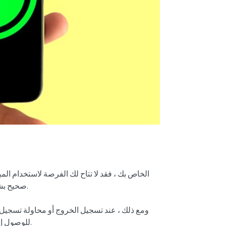
صحيح بشكل خاص إذا بقيت مسجلا الدخول إلى حسابك على جهازك الحالي.
ومع ذلك ، عند تسجيل الخروج أو محاولة تسجيل ا
الموقف ، قد تتساءل عن كيفية اجتياز مصادقة Twitter للوصول إلى حسابك.