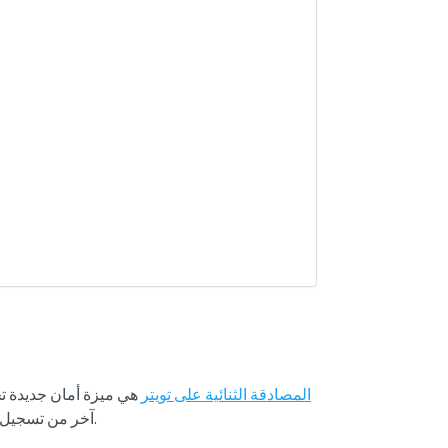
المصادقة الثنائية على تويتر
هي ميزة أمان جديدة ت
آخر من تسجيل الدخول إلى حسابك حتى عندما يكون لديه كلمة المرور الخاصة بك.