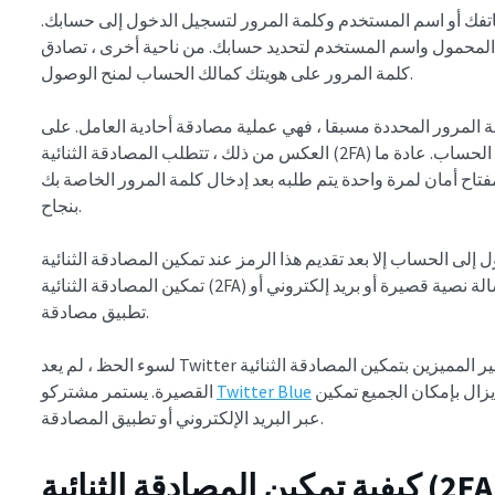
هاتفك أو اسم المستخدم وكلمة المرور لتسجيل الدخول إلى حسابك.
تف المحمول واسم المستخدم لتحديد حسابك. من ناحية أخرى ، تصادق
كلمة المرور على هويتك كمالك الحساب لمنح الوصول.
ة المرور المحددة مسبقا ، فهي عملية مصادقة أحادية العامل. على
العكس من ذلك ، تتطلب المصادقة الثنائية (2FA) طريقة مصادقة أخرى قبل تسجيل الدخول إلى الحساب. عادة ما
فتاح أمان لمرة واحدة يتم طلبه بعد إدخال كلمة المرور الخاصة بك
بنجاح.
لحساب إلا بعد تقديم هذا الرمز عند تمكين المصادقة الثنائية (2FA) على حسابك. عند
تمكين المصادقة الثنائية (2FA) على تويتر، يمكنك تلقي رمز المصادقة عبر رسالة نصية قصيرة أو بريد إلكتروني أو
تطبيق مصادقة.
لسوء الحظ ، لم يعد Twitter يسمح للمشتركين غير المميزين بتمكين المصادقة الثنائية (2FA) عن طريق الرسائل
فقط في الاستمتاع بهذه الميزة. ومع ذلك ، لا يزال بإمكان الجميع تمكين X 2FA
Twitter Blue
القصيرة. يستمر مشتركو
عبر البريد الإلكتروني أو تطبيق المصادقة.
كيفية تمكين المصادقة الثنائية (2FA) باستخدام تطبيق مولد