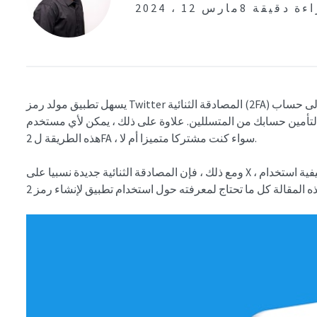
راءة دقيقة
مارس 12 ، 2024
يسهل تطبيق مولد رمز Twitter المصادقة الثنائية (2FA) لتسجيل الدخول إلى حساب X. إنها واحدة من أكثر الطرق
مين حسابك من المتسللين. علاوة على ذلك ، يمكن لأي مستخدم Twitter ، المعروف أيضا باسم X ، استخدام
هذه الطريقة ل 2FA ، سواء كنت مشتركا متميزا أم لا.
ومع ذلك ، فإن المصادقة الثنائية جديدة نسبيا على X ، والعديد من المستخدمين لا يعرفون حتى الآن كيفية استخدام