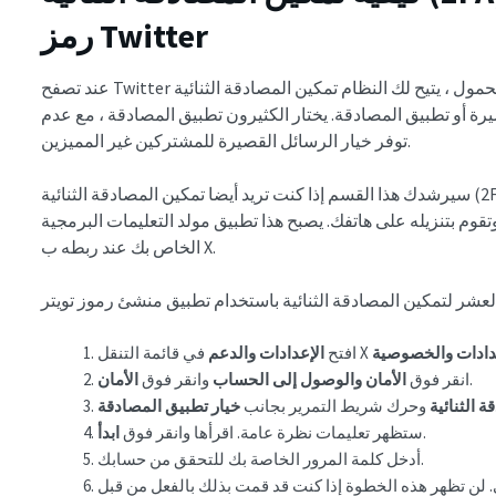
رمز Twitter
عند تصفح Twitter من تطبيق الهاتف المحمول ، يتيح لك النظام تمكين المصادقة الثنائية (2FA) باستخدام ثلاث طرق.
صيرة أو تطبيق المصادقة. يختار الكثيرون تطبيق المصادقة ، مع عدم
توفر خيار الرسائل القصيرة للمشتركين غير المميزين.
سيرشدك هذا القسم إذا كنت تريد أيضا تمكين المصادقة الثنائية (2FA) على حساب Twitter الخاص بك باستخدام
قوم بتنزيله على هاتفك. يصبح هذا تطبيق مولد التعليمات البرمجية
الخاص بك عند ربطه ب X.
دادات والخصوصية
افتح
الإعدادات والدعم
.
انقر فوق
الأمان والوصول إلى الحساب
وانقر فوق
الأمان
ة الثنائية
وحرك شريط التمرير بجانب
.
ستظهر تعليمات نظرة عامة. اقرأها وانقر فوق
ابدأ
أدخل كلمة المرور الخاصة بك للتحقق من حسابك.