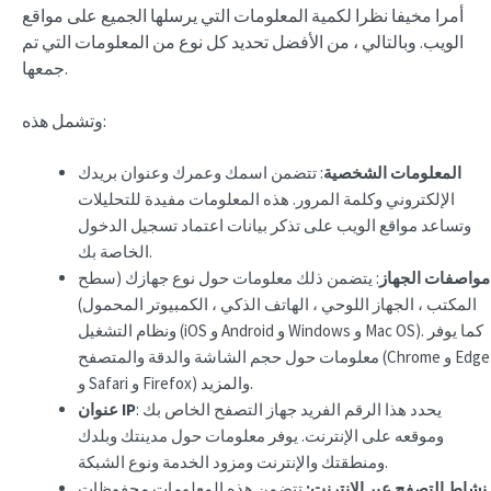
أمرا مخيفا نظرا لكمية المعلومات التي يرسلها الجميع على مواقع
الويب. وبالتالي ، من الأفضل تحديد كل نوع من المعلومات التي تم
جمعها.
وتشمل هذه:
المعلومات الشخصية
: تتضمن اسمك وعمرك وعنوان بريدك
الإلكتروني وكلمة المرور. هذه المعلومات مفيدة للتحليلات
وتساعد مواقع الويب على تذكر بيانات اعتماد تسجيل الدخول
الخاصة بك.
مواصفات الجهاز
: يتضمن ذلك معلومات حول نوع جهازك (سطح
المكتب ، الجهاز اللوحي ، الهاتف الذكي ، الكمبيوتر المحمول)
ونظام التشغيل (iOS و Android و Windows و Mac OS). كما يوفر
معلومات حول حجم الشاشة والدقة والمتصفح (Chrome و Edge
و Safari و Firefox) والمزيد.
: يحدد هذا الرقم الفريد جهاز التصفح الخاص بك
عنوان IP
وموقعه على الإنترنت. يوفر معلومات حول مدينتك وبلدك
ومنطقتك والإنترنت ومزود الخدمة ونوع الشبكة.
نشاط التصفح عبر الإنترنت:
تتضمن هذه المعلومات محفوظات