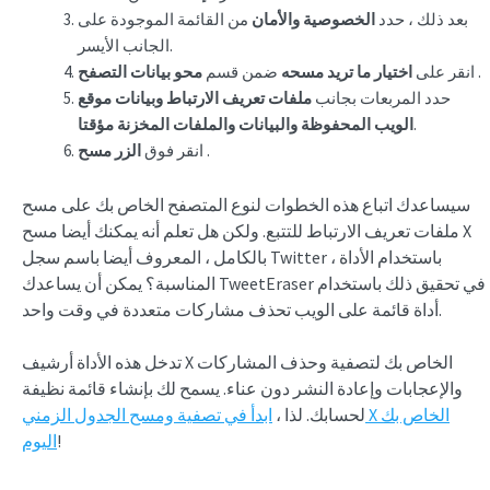
بعد ذلك ، حدد
الخصوصية والأمان
من القائمة الموجودة على
الجانب الأيسر.
.
انقر على
اختيار ما تريد مسحه
ضمن قسم
محو بيانات التصفح
حدد المربعات بجانب
ملفات تعريف الارتباط وبيانات موقع
.
الويب المحفوظة والبيانات والملفات المخزنة مؤقتا
.
انقر فوق
الزر مسح
سيساعدك اتباع هذه الخطوات لنوع المتصفح الخاص بك على مسح
ملفات تعريف الارتباط للتتبع. ولكن هل تعلم أنه يمكنك أيضا مسح X
بالكامل ، المعروف أيضا باسم سجل Twitter ، باستخدام الأداة
المناسبة؟ يمكن أن يساعدك TweetEraser في تحقيق ذلك باستخدام
أداة قائمة على الويب تحذف مشاركات متعددة في وقت واحد.
تدخل هذه الأداة أرشيف X الخاص بك لتصفية وحذف المشاركات
والإعجابات وإعادة النشر دون عناء. يسمح لك بإنشاء قائمة نظيفة
لحسابك. لذا ،
ابدأ في تصفية ومسح الجدول الزمني X الخاص بك
!
اليوم