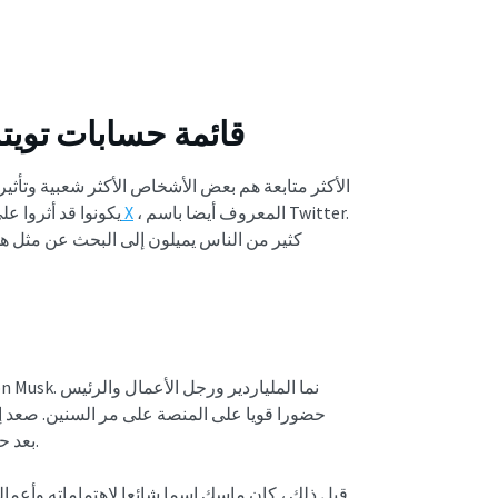
قائمة حسابات تويتر الأكث
، المعروف أيضا باسم Twitter.
على تحقق سهل على X
يكونوا قد أثروا ع
كثير من الناس يميلون إلى البحث عن مثل هذه 
تويتر. قام بتغيير منصة المدونات الصغيرة إلى X بعد حصوله على الملكية.
قبل ذلك ، كان ماسك اسما شائعا لاهتماماته وأعم