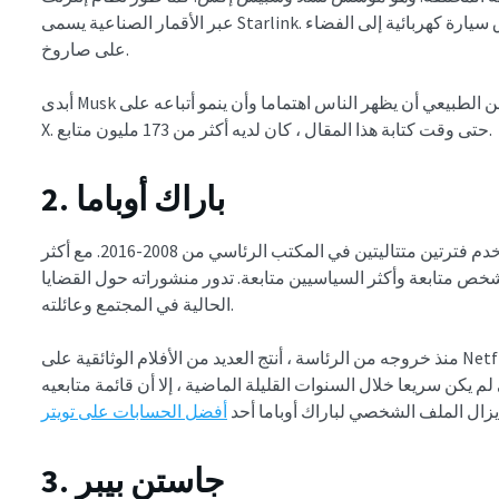
عبر الأقمار الصناعية يسمى Starlink. لقد أخذ ابتكاره إلى مستوى آخر من خلال إطلاق سيارة كهربائية إلى الفضاء
على صاروخ.
أبدى Musk أيضا اهتماما بالميمات والعملات المشفرة. لذلك ، من الطبيعي أن يظهر الناس اهتماما وأن ينمو أتباعه على
X. حتى وقت كتابة هذا المقال ، كان لديه أكثر من 173 مليون متابع.
2. باراك أوباما
كان باراك أوباما الرئيس ال 44 للولايات المتحدة. خدم فترتين متتاليتين في المكتب الرئاسي من 2008-2016. مع أكثر
 أكثر شخص متابعة وأكثر السياسيين متابعة. تدور منشوراته حول القضايا
الحالية في المجتمع وعائلته.
منذ خروجه من الرئاسة ، أنتج العديد من الأفلام الوثائقية على Netflix ، وألف كتابا ، وساهم في الأعمال الخيرية. على
 يكن سريعا خلال السنوات القليلة الماضية ، إلا أن قائمة متابعيه
 يزال الملف الشخصي لباراك أوباما أحد
أفضل الحسابات على تويتر
3. جاستن بيبر