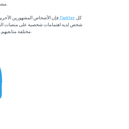
يحب الرئيس التنفيذي لشركة X مشاركة أفكاره المبتكرة واستكشافها.
. كل
عدد من المتابعين على Twitter
بصرف النظر عن Elon Musk ، فإن الأشخاص المشهورين 
شخص لديه اهتمامات شخصية على منصات التوا
مختلفة متابعيهم. ومع ذلك ، ينتهي الأمر ببعض المستخدمين بمتابعين أكثر من غيرهم.