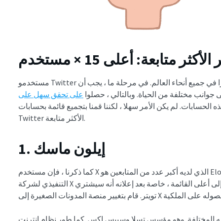
ر متابعة: أعلى 15 × مستخدم
مستخدمو Twitter الأكثر متابعة هم بعض الأشخاص الأكثر شعبية وتأثيرا في جميع أنحاء العالم. في مرحلة ما ، يجب أن
لى جوانب مختلفة من الحياة. وبالتالي ، حصلوا
الحسابات. لم يكن الأمر سهلا ، لكننا قمنا بتجميع قائمة بحسابات
Twitter الأكثر متابعة.
1. إيلون ماسك
كما ذكرنا ، فإن مستخدم X الذي لديه أكبر عدد من المتابعين هو Elon Musk. نما الملياردير ورجل الأعمال والرئيس
التنفيذي لشركة X حضورا قويا على المنصة على مر السنين. صعد إلى أعلى القائمة ، خاصة بعد إعلانه أنه سيشتري
اله المختلفة. وهو مؤسس تسلا وسبيس إكس. كما طور نظام إنترنت