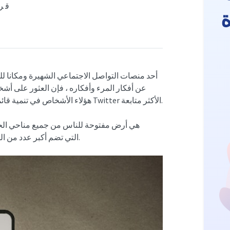
9 ق
عن أفكار المرء وأفكاره ، فإن العثور على أشخ
هؤلاء الأشخاص في تنمية قائمة متابعيك. ومع ذلك ، لا يزال بعض المستخدمين يبرزون كحسابات Twitter الأكثر متابعة.
تتوقعها. لذلك ، يظل السؤال حول حسابات Twitter التي تضم أكبر عدد من المتابعين ذا صلة.