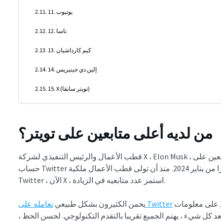
11. يوتيوب
12. ناسا
13. كيم كارداشيان
14. إلين دي جينيريس
15. X (تويتر سابقا)
من لديه أعلى متابعين على تويتر؟
حساب Twitter الأكثر متابعة ، مع أكثر من 170 مليون متابع اعتبارا من يناير 2024. منذ أن تولى قطب الأعمال ملكية
Twitter ، الآن X ، استمر عدد متابعيه في الزيادة.
من خلال اسمه الشهير. يتابعون روايته للحصول على معلومات
تعامله على Twitter
يخمن الكثيرون بشكل طبيعي
د كل شيء ، يهتم الجميع تقريبا بالتقدم التكنولوجي. لحسن الحظ ،