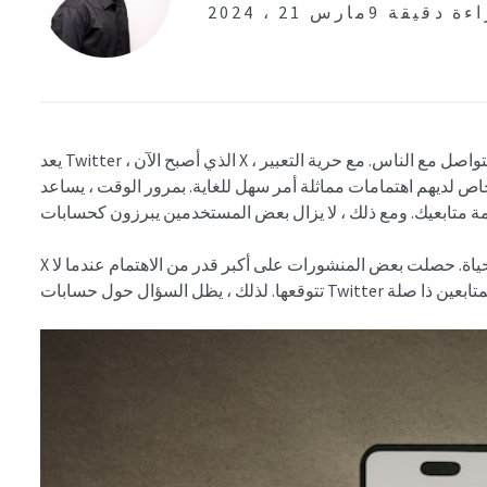
راءة دقيقة
مارس 21 ، 2024
يعد Twitter ، الذي أصبح الآن X ، أحد منصات التواصل الاجتماعي الشهيرة ومكانا للتواصل مع الناس. مع حرية التعبير
اص لديهم اهتمامات مماثلة أمر سهل للغاية. بمرور الوقت ، يساعد
X هي أرض مفتوحة للناس من جميع مناحي الحياة. حصلت بعض المنشورات على أكبر قدر من الاهتمام عندما لا