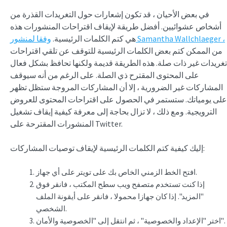
في بعض الأحيان ، قد تكون إشعارات حول التغريدات القذرة من
أشخاص عشوائيين. أفضل طريقة لإيقاف اقتراحات المنشورات هذه
وفقا لمنشور Samantha Wallchlaeger ،
هي كتم الكلمات الرئيسية.
من الممكن كتم بعض الكلمات الرئيسية للتوقف عن تلقي اقتراحات
تغريدات غير ذات صلة. هذه الطريقة قديمة ولكنها تحافظ بشكل فعال
على المحتوى المقترح ذي الصلة. على الرغم من أنه سيوقف
المشاركات غير الضرورية ، إلا أن المشاركات المروجة ستظل تظهر
على يومياتك. ستستمر في الحصول على اقتراحات المحتوى للعروض
الترويجية. ومع ذلك ، لا تزال بحاجة إلى معرفة كيفية إيقاف تشغيل
المنشورات المقترحة على Twitter.
إليك كيفية كتم الكلمات الرئيسية لإيقاف توصيات المشاركات:
افتح الخط الزمني الخاص بك على تويتر على أي جهاز.
إذا كنت تستخدم متصفح ويب سطح المكتب ، فانقر فوق
"المزيد". إذا كان جهازا محمولا ، فانقر على أيقونة الملف
الشخصي.
اختر "الإعداد والخصوصية" ، ثم انتقل إلى "الخصوصية والأمان".