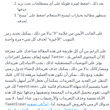
بعد ذلك ، اضغط لفترة طويلة على أي مصطلحات بحث تريد
حذفها.
ستظهر مطالبة بخيارات لمسح الاستعلام. اضغط على "مسح"
لحذفه.
بدلا من ذلك ، يمكنك تحديد رمز "X" على الجانب الأيمن من علامة
التبويب "الأخيرة" لحذف كل شيء مرة واحدة.
على الرغم من أن كل طريقة في هذه المقالة تساعدك على معرفة
كيفية إيقاف تشغيل اقتراحات Twitter ، إلا أن المحتوى الخاص بك
يؤثر على التوصيات المستقبلية. لذلك ، يجب الانتباه إلى تغريداتك
ومشاركاتك. بدلا من ذلك ، يمكنك حذف تغريداتك لإنشاء جدول زمني
نظيف. ومع ذلك ، يمكن أن تكون هذه العملية مرهقة إذا كان عليك
التنقل عبر العديد من التغريدات. يمكننا أن نجعل الأمر أسهل بالنسبة
لك. في TweetEraser، قمنا بتصميم أداة سهلة الاستخدام قائمة على
الويب تقوم بتحميل التغريدات المجمعة وتصفيتها وحذفها. تتيح لك هذه
الأداة تصفية وحذف التغريدات والأرشيفات دون عناء. أيضا ، لا تسد
TweetEraser جدولك الزمني بالعروض الترويجية. لذا ،
ابدأ في تصفية
!
وحذف الجدول الزمني الخاص بك على Twitter اليوم