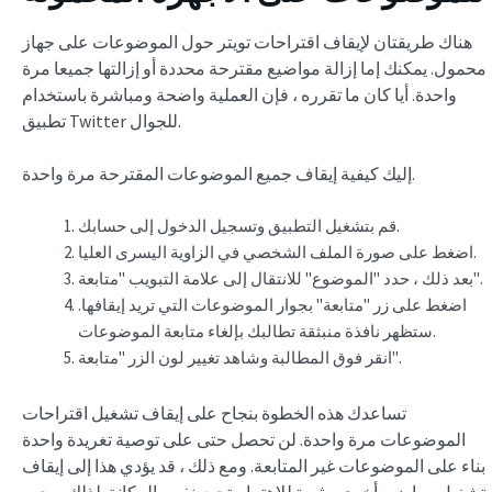
هناك طريقتان لإيقاف اقتراحات تويتر حول الموضوعات على جهاز
محمول. يمكنك إما إزالة مواضيع مقترحة محددة أو إزالتها جميعا مرة
واحدة. أيا كان ما تقرره ، فإن العملية واضحة ومباشرة باستخدام
تطبيق Twitter للجوال.
إليك كيفية إيقاف جميع الموضوعات المقترحة مرة واحدة.
قم بتشغيل التطبيق وتسجيل الدخول إلى حسابك.
اضغط على صورة الملف الشخصي في الزاوية اليسرى العليا.
بعد ذلك ، حدد "الموضوع" للانتقال إلى علامة التبويب "متابعة".
اضغط على زر "متابعة" بجوار الموضوعات التي تريد إيقافها.
ستظهر نافذة منبثقة تطالبك بإلغاء متابعة الموضوعات.
انقر فوق المطالبة وشاهد تغيير لون الزر "متابعة".
تساعدك هذه الخطوة بنجاح على إيقاف تشغيل اقتراحات
الموضوعات مرة واحدة. لن تحصل حتى على توصية تغريدة واحدة
بناء على الموضوعات غير المتابعة. ومع ذلك ، قد يؤدي هذا إلى إيقاف
تشغيل مواضيع أخرى مثيرة للاهتمام تحت نفس المكانة. لذلك ، يجب