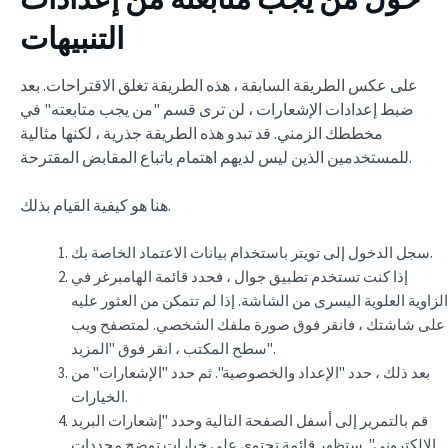
التنبيهات
على عكس الطريقة السابقة ، هذه الطريقة تغلق الاقتراحات. بعد
ضبط إعدادات الإشعارات ، لن ترى قسم "من يجب متابعته" في
مخططك الزمني. قد تبدو هذه الطريقة جذرية ، لكنها مثالية
للمستخدمين الذين ليس لديهم اهتمام باتباع المقابض المقترحة.
هنا هو كيفية القيام بذلك.
سجل الدخول إلى تويتر باستخدام بيانات الاعتماد الخاصة بك.
إذا كنت تستخدم تطبيق جوال ، فحدد قائمة الهامبرغر في
الزاوية العلوية اليسرى من الشاشة. إذا لم تتمكن من العثور عليه
على شاشتك ، فانقر فوق صورة ملفك الشخصي. لمتصفح ويب
سطح المكتب ، انقر فوق "المزيد".
بعد ذلك ، حدد "الإعداد والخصوصية". ثم حدد "الإشعارات" من
الخيارات.
قم بالتمرير إلى أسفل الصفحة التالية وحدد "إشعارات البريد
الإلكتروني". ستظهر قائمة تحتوي على خيارات توضح محددات