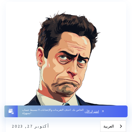
تبسيط حساب X الخاص بك. احذف التغريدات والإعجابات
اشترك الآن
بسهولة!
أكتوبر 27, 2023
العربية‏