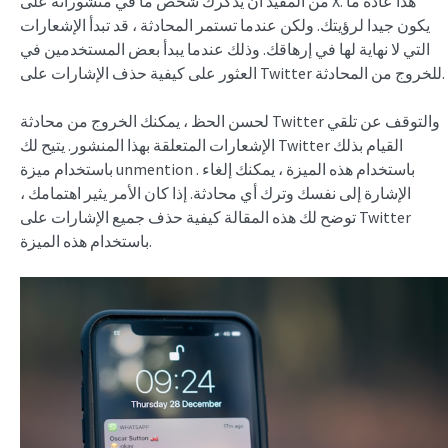
من المفيد أن يذكرك شخص ما في منشوراته على X. هذا عادة ما
يكون جيدا لرؤيتك. ولكن عندما تستمر المحادثة ، قد تبدأ الإشعارات
التي لا نهاية لها في إرهاقك. وذلك عندما يبدأ بعض المستخدمين في
العثور على كيفية حذف الإشارات على Twitter للخروج من المحادثة.
لحسن الحظ ، يمكنك الخروج من محادثة Twitter والتوقف عن تلقي
الإشعارات المتعلقة بهذا المنشور. يتيح لك Twitter القيام بذلك
باستخدام ميزة unmention . باستخدام هذه الميزة ، يمكنك إلغاء
الإشارة إلى نفسك وترك أي محادثة. إذا كان الأمر يثير اهتمامك ،
توضح لك هذه المقالة كيفية حذف جميع الإشارات على Twitter
باستخدام هذه الميزة.