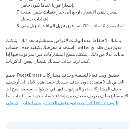
إشعارا فوريا عندما يكون جاهزا.
بمجرد تلقي الإشعار ، ارجع إلى خيار
حسابك
ضمن صفحة
إعدادات حسابك.
لتنزيل ملف ZIP لبيانات X الخاصة بك.
انقر فوق
تنزيل البيانات
يمكنك الاحتفاظ بهذه البيانات لأغراض مستقبلية. بعد ذلك ، يمكنك
استخدام معرفتك بكيفية حذف حساب Twitter قديم دون فقد أي
بيانات. بدلا من ذلك ، يمكنك مسح المشاركات غير المرغوب فيها إذا
كنت تريد حذف حسابك لنسيان بعض الذكريات.
صمم TweetEraser تطبيق ويب فعالا لتصفية وحذف مشاركات
متعددة دون حذف حسابك. تصل هذه الأداة إلى أرشيف X الخاص بك
لحذف المشاركات غير المرغوب فيها في خطوات بسيطة. يتيح لك
الاستمتاع بملف تعريف نظيف دون إنشاء حساب جديد من البداية.
ابدأ
!
في تصفية وتنظيف الخط الزمني الخاص بك على Twitter اليوم