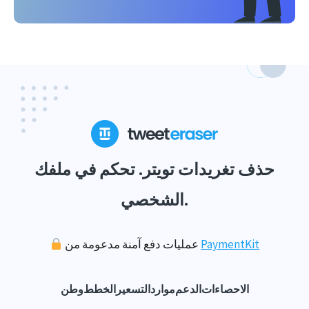
حذف تغريدات تويتر. تحكم في ملفك
الشخصي.
PaymentKit
عمليات دفع آمنة مدعومة من
الاحصاءات
الدعم
موارد
التسعير
الخطط
وطن