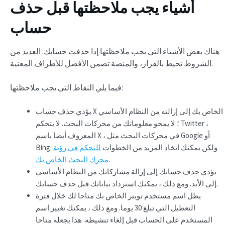
أشياء يجب ملاحظتها قبل حذف
حساب
هناك بعض الأشياء التي يجب ملاحظتها إذا حذفت حسابك. العديد من
الشروط تحيط بالقرار، والمنصة تضمن الأفضل للأطراف المعنية.
فيما يلي النقاط التي يجب ملاحظتها:
يؤدي حذف حساب X الخاص بك إلى إزالته من النظام الأساسي
؛ لا يمحو معلوماتك من محركات البحث. لا يتحكم Twitter ،
المعروف أيضا باسم X ، في محركات البحث مثل Google أو
Bing. ولكن يمكنك اتخاذ المزيد من الخطوات
للتحكم في رؤية
.
محرك البحث الخاص بك
يؤدي حذف حسابك إلى إزالة مشاركاتك من النظام الأساسي
إلى الأبد. ومع ذلك ، يمكنك استرداد بياناتك قبل حذف حسابك.
يظل اسم مستخدم تويتر الخاص بك متاحا لك خلال فترة
التعطيل التي تبلغ 30 يوما. ومع ذلك ، يمكنك تغيير اسم
المستخدم على الحساب قبل إلغاء تنشيطه. هذا يجعله متاحا