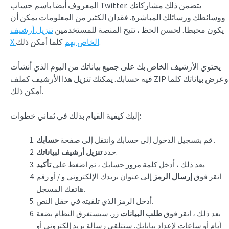
المعروف أيضا باسم حساب Twitter. يتضمن ذلك مشاركاتك
ووسائطك ورسائلك المباشرة. فقدان الكثير من المعلومات يمكن أن
يكون محبطا. لحسن الحظ ، تتيح المنصة للمستخدمين
تنزيل أرشيف
كلما أمكن ذلك.
X الخاص بهم
يحتوي الأرشيف الخاص بك على جميع بياناتك من اليوم الذي أنشأت
فيه حسابك. يمكنك تنزيل هذا الأرشيف كملف ZIP وعرض بياناتك كلما
أمكن ذلك.
إليك كيفية القيام بذلك في ثماني خطوات:
.
قم بتسجيل الدخول إلى حسابك وانتقل إلى صفحة
حسابك
.
حدد
تنزيل أرشيف لبياناتك
.
بعد ذلك ، أدخل كلمة مرور حسابك ، ثم اضغط على
تأكيد
انقر فوق
إرسال الرمز
إلى عنوان بريدك الإلكتروني و / أو رقم
هاتفك المسجل.
أدخل الرمز الذي تلقيته في حقل النص.
بعد ذلك ، انقر فوق
طلب البيانات
زر. سيستغرق النظام بضعة
أيام أو ساعات لإعداد بياناتك. ستتلقى رسالة بريد إلكتروني أو