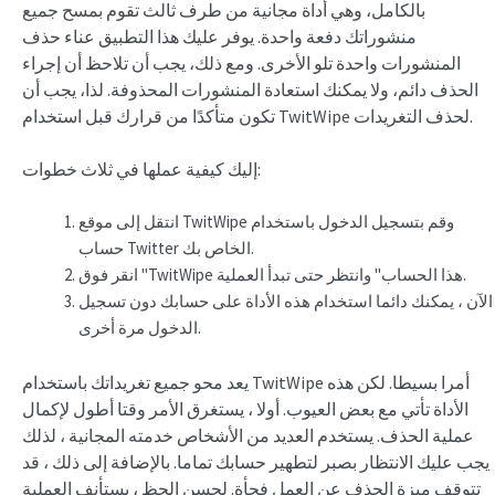
بالكامل، وهي أداة مجانية من طرف ثالث تقوم بمسح جميع
منشوراتك دفعة واحدة. يوفر عليك هذا التطبيق عناء حذف
المنشورات واحدة تلو الأخرى. ومع ذلك، يجب أن تلاحظ أن إجراء
الحذف دائم، ولا يمكنك استعادة المنشورات المحذوفة. لذا، يجب أن
تكون متأكدًا من قرارك قبل استخدام TwitWipe لحذف التغريدات.
إليك كيفية عملها في ثلاث خطوات:
انتقل إلى موقع TwitWipe وقم بتسجيل الدخول باستخدام
حساب Twitter الخاص بك.
انقر فوق "TwitWipe هذا الحساب" وانتظر حتى تبدأ العملية.
الآن ، يمكنك دائما استخدام هذه الأداة على حسابك دون تسجيل
الدخول مرة أخرى.
يعد محو جميع تغريداتك
باستخدام TwitWipe أمرا بسيطا. لكن هذه
الأداة تأتي مع بعض العيوب. أولا ، يستغرق الأمر وقتا أطول لإكمال
عملية الحذف. يستخدم العديد من الأشخاص خدمته المجانية ، لذلك
يجب عليك الانتظار بصبر لتطهير حسابك تماما. بالإضافة إلى ذلك ، قد
تتوقف ميزة الحذف عن العمل فجأة. لحسن الحظ ، يستأنف العملية