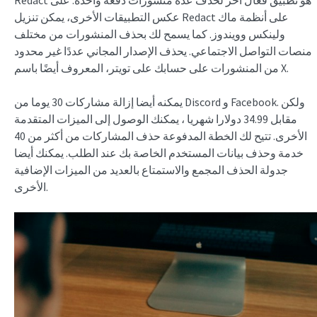
Redact هو تطبيق فعال آخر لحذف عدة منشورات دفعة واحدة. على
عكس التطبيقات الأخرى، يمكن تنزيل Redact على أنظمة ماك
ولينكس وويندوز. كما يسمح لك بحذف المنشورات من مختلف
منصات التواصل الاجتماعي. يحذف الإصدار المجاني عددًا غير محدود
من المنشورات على حسابك على تويتر، المعروف أيضًا باسم X.
يمكنه أيضا إزالة مشاركات 30 يوما من Discord و Facebook. ولكن
مقابل 34.99 دولارا شهريا ، يمكنك الوصول إلى الميزات المتقدمة
الأخرى. تتيح لك الخطة المدفوعة حذف المشاركات من أكثر من 40
خدمة وحذف بيانات المستخدم الخاصة بك عند الطلب. يمكنك أيضا
جدولة الحذف المجمع والاستمتاع بالعديد من الميزات الإضافية
الأخرى.