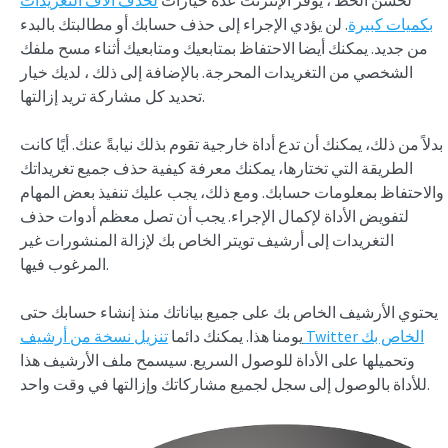
بكميات كبيرة
. لن يؤدي الإجراء إلى حذف حسابك أو مطالبتك بالبدء
من جديد. يمكنك أيضا الاحتفاظ بمتابعيك ومتابعيك أثناء مسح ملفك
الشخصي من التغريدات المحرجة. بالإضافة إلى ذلك ، لديك خيار
تحديد كل مشاركة تريد إزالتها.
بدلاً من ذلك، يمكنك أن تدع أداة خارجية تقوم بذلك نيابةً عنك. أيًا كانت
الطريقة التي تختارها، يمكنك معرفة كيفية حذف جميع تغريداتك
والاحتفاظ بمعلومات حسابك. ومع ذلك، يجب عليك تنفيذ بعض المهام
لتفويض الأداة لإكمال الإجراء. يجب أن تصل معظم أدوات حذف
التغريدات إلى أرشيف تويتر الخاص بك لإزالة المنشورات غير
المرغوب فيها.
يحتوي الأرشيف الخاص بك على جميع بياناتك منذ إنشاء حسابك حتى
تنزيل نسخة من أرشيف Twitter الخاص بك
يومنا هذا. يمكنك دائما
وتحميلها على الأداة للوصول السريع. سيسمح ملف الأرشيف هذا
للأداة بالوصول إلى سجل لجميع مشاركاتك وإزالتها في وقت واحد.