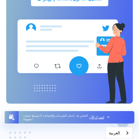
تبسيط حساب X الخاص بك. احذف التغريدات والإعجابات
اشترك الآن
بسهولة!
العربية‏