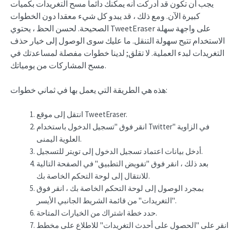
يجب أن تكون قد أدركت أنه يمكنك دائما مسح التغريدات بكميات
كبيرة الآن. ومع ذلك ، قد يبدو كل شيء معقدا دون الخطوات
الصحيحة. لحسن الحظ ، يحتوي TweetEraser على واجهة سهلة
الاستخدام تتيح سهولة التنقل. ما عليك سوى الوصول إلى خيار حذف
التغريدات لبدء العملية. لا تقلق; لدينا خطوات مفصلة لمساعدتك في
مسح المشاركات من يومياتك.
هذه هي الطريقة التي يعمل بها في ثماني خطوات:
انتقل إلى موقع TweetEraser.
انقر فوق "تسجيل الدخول باستخدام Twitter" في الزاوية
العلوية اليمنى.
أدخل بيانات اعتماد تسجيل الدخول إلى تويتر للتسجيل.
بعد ذلك ، انقر فوق "تفويض التطبيق" في الصفحة التالية
للانتقال إلى لوحة التحكم الخاصة بك.
بمجرد الوصول إلى لوحة التحكم الخاصة بك ، انقر فوق
"التغريدات" من قائمة الشريط الجانبي الأيسر.
حدد خطة اشتراك من الخيارات المتاحة.
انقر على "الحصول على أحدث التغريدات" للاطلاع على مخطط