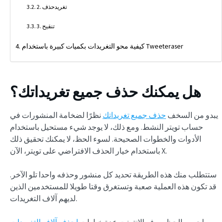
2. تغريدحذف
3. تنقيح
كيفية محو التغريدات بكميات كبيرة باستخدام Tweeteraser
هل يمكنك حذف جميع تغريداتك؟
يبدو من السخف
حذف جميع تغريداتك
نظرًا لضخامة المنشورات في
حساب تويتر النشط. ومع ذلك، لا يوجد شيء مستحيل باستخدام
الأدوات والخطوات الصحيحة. لسوء الحظ، لا يمكنك تحقيق ذلك
باستخدام خيار الحذف الافتراضي على تويتر، الآن X.
ستتطلب منك هذه الطريقة تحديد كل منشور وحذفه واحدا تلو الآخر.
قد تكون هذه العملية صعبة وتستغرق وقتا طويلا للمستخدمين الذين
لديهم آلاف التغريدات.
لحسن الحظ ، يوفر الإنترنت عدة خيارات
لحذف آلاف التغريدات