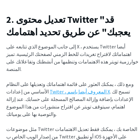
2. تعديل محتوى Twitter "قد
يعجبك" عن طريق تحديد اهتمامك
إلى جانب الموضوع الذي تتابعه على X ، يستخدم Twitter أيضا
اهتماماتك لاقتراح تغريدات للخط الزمني لصفحتك الرئيسية. تميز
خوارزمية تويتر هذه الاهتمامات وتنظمها من أنشطتك وتفاعلاتك على
المنصة.
ومع ذلك ، يمكنك العثور على قائمة اهتماماتك وتعديلها على النظام
. تسمح لك
Twiter ، المعروف أيضا باسم X
الأساسي من إعدادات
الإعدادات بإضافة وإزالة المصالح المسجلة على حسابك. عند إزالة
اهتمام، سيتوقف تويتر عن اقتراح منشورات من هذا الموضوع
والتوصية بها على يومياتك.
مثل موضوعات Twitter الخاصة بك ، يمكنك فقط تعديل الاهتمامات
من إصدار الويب الخاص ب Twitter أو تطبيق iOS على الأجهزة