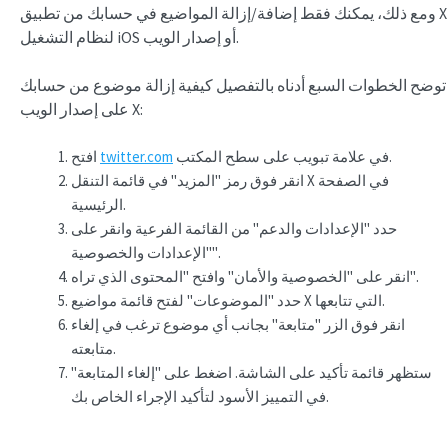
ومع ذلك، يمكنك فقط إضافة/إزالة المواضيع في حسابك من تطبيق X
لنظام التشغيل iOS أو إصدار الويب.
توضح الخطوات السبع أدناه بالتفصيل كيفية إزالة موضوع من حسابك
على إصدار الويب X:
في علامة تبويب على سطح المكتب.
twitter.com
افتح
انقر فوق رمز "المزيد" في قائمة التنقل X في الصفحة
الرئيسية.
حدد "الإعدادات والدعم" من القائمة الفرعية وانقر على
"الإعدادات والخصوصية".
انقر على "الخصوصية والأمان" وافتح "المحتوى الذي تراه".
حدد "الموضوعات" لفتح قائمة مواضيع X التي تتابعها.
انقر فوق الزر "متابعة" بجانب أي موضوع ترغب في إلغاء
متابعته.
ستظهر قائمة تأكيد على الشاشة. اضغط على "إلغاء المتابعة"
في التمييز الأسود لتأكيد الإجراء الخاص بك.