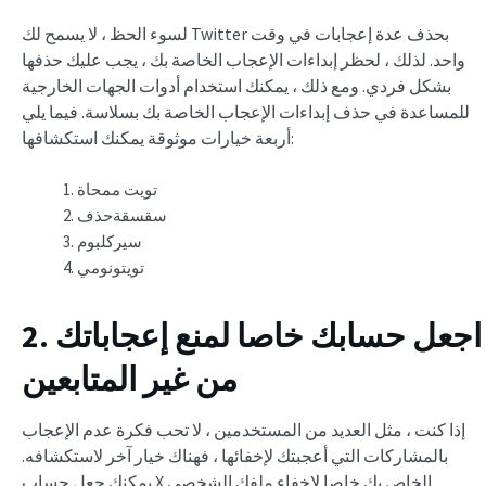
لسوء الحظ ، لا يسمح لك Twitter بحذف عدة إعجابات في وقت
واحد. لذلك ، لحظر إبداءات الإعجاب الخاصة بك ، يجب عليك حذفها
بشكل فردي. ومع ذلك ، يمكنك استخدام أدوات الجهات الخارجية
للمساعدة في حذف إبداءات الإعجاب الخاصة بك بسلاسة. فيما يلي
أربعة خيارات موثوقة يمكنك استكشافها:
تويت ممحاة
سقسقةحذف
سيركلبوم
تويتونومي
2. اجعل حسابك خاصا لمنع إعجاباتك
من غير المتابعين
إذا كنت ، مثل العديد من المستخدمين ، لا تحب فكرة عدم الإعجاب
بالمشاركات التي أعجبتك لإخفائها ، فهناك خيار آخر لاستكشافه.
يمكنك جعل حساب X الخاص بك خاصا لإخفاء ملفك الشخصي