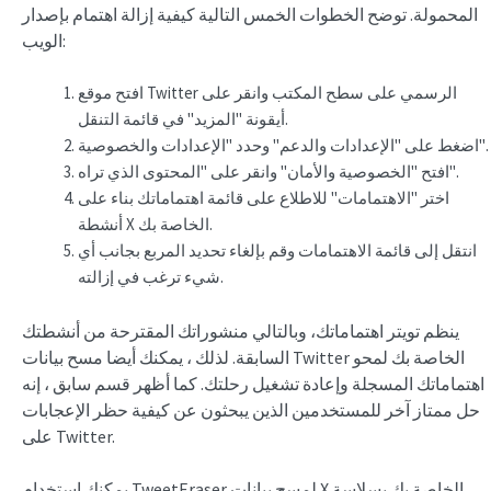
المحمولة. توضح الخطوات الخمس التالية كيفية إزالة اهتمام بإصدار
الويب:
افتح موقع Twitter الرسمي على سطح المكتب وانقر على
أيقونة "المزيد" في قائمة التنقل.
اضغط على "الإعدادات والدعم" وحدد "الإعدادات والخصوصية".
افتح "الخصوصية والأمان" وانقر على "المحتوى الذي تراه".
اختر "الاهتمامات" للاطلاع على قائمة اهتماماتك بناء على
أنشطة X الخاصة بك.
انتقل إلى قائمة الاهتمامات وقم بإلغاء تحديد المربع بجانب أي
شيء ترغب في إزالته.
ينظم تويتر اهتماماتك، وبالتالي منشوراتك المقترحة من أنشطتك
السابقة. لذلك ، يمكنك أيضا مسح بيانات Twitter الخاصة بك لمحو
اهتماماتك المسجلة وإعادة تشغيل رحلتك. كما أظهر قسم سابق ، إنه
حل ممتاز آخر للمستخدمين الذين يبحثون عن كيفية حظر الإعجابات
على Twitter.
يمكنك استخدام TweetEraser لمسح بيانات X الخاصة بك بسلاسة