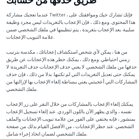
طريق حذفها من حسابك
عندما تعجبك مشاركة Twitter ، فإنك تشارك حبك وموافقتك على
هذا المحتوى. ومع ذلك ، فإن الإعجاب بالتغريدات ليس مجرد وظيفة
سلبية. بعد الإعجاب بتغريدة ، يتم تنظيمها في ملفك الشخصي ضمن
علامة التبويب الإعجابات.
من هنا ، يمكن لأي شخص استكشاف إعجاباتك ، مكدسة بترتيب
زمني احتياطي. ومع ذلك ، يمكنك حظر هذه الإعجابات عن طريق
حذفها من ملفك الشخصي. لا يعني حذف الإعجابات حذف التغريدة: لا
يمكنك حتى تعديل التغريدات التي لم تكتبها. بدلا من ذلك ، فإن حذف
المشاركات التي أعجبتني يعني ببساطة إلغاء الإعجاب بها لإزالتها من
ملفك الشخصي.
يمكنك إلغاء الإعجاب بالمشاركات من خلال النقر على زر الإعجاب
نفسه ، والذي يظهر الآن باللون الوردي. عند إلغاء تسجيل الإعجاب
بمنشور ، فإنه يختفي على الفور من علامة تبويب الإعجابات والملف
الشخصي. عند حظر الإعجابات ، من الأفضل القيام بذلك من صفحة
ملفك الشخصي لضمان اتخاذ إجراء شامل.