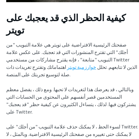
كيفية الحظر الذي قد يعجبك على
تويتر
صفحتك الرئيسية الافتراضية على تويتر هي علامة التبويب "من
أجلك" التي تقترح المنشورات التي قد تعجبك. على عكس علامة
التبويب "متابعة" ، فإنه يقترح مشاركات من مستخدمي Twitter
الذين لا تتابعهم. تحلل
خوارزمية تويتر
اهتماماتك وتقترح تغريدات ذات
صلة لتوسيع تجربتك على المنصة.
وبالتالي ، قد يعرضك هذا لتغريدات لا تحبها. ومع ذلك ، يفضل معظم
المستخدمين قصر أنفسهم على المحتوى من الحسابات التي
يشتركون فيها. لذلك ، يتساءل الكثيرون عن كيفية حظر "قد يعجبك"
على Twitter.
لسوء الحظ ، لا يمكنك حذف علامة التبويب "من أجلك" على Twitter.
لا يمكنك حتى تغييره من صفحتك الرئيسية الافتراضية. وبالمثل ، لا