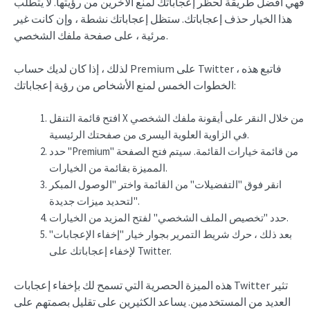
فهي أفضل طريقة لحظر إعجاباتك لمنع الآخرين من رؤيتها. لا يتطلب
هذا الخيار حذف إعجاباتك. ستظل إعجاباتك نشطة ، وإن كانت غير
مرئية ، على صفحة ملفك الشخصي.
لذلك ، إذا كان لديك حساب Premium على Twitter ، فاتبع هذه
الخطوات الخمس لمنع الأشخاص من رؤية إعجاباتك:
افتح قائمة التنقل X من خلال النقر على أيقونة ملفك الشخصي
في الزاوية العلوية اليسرى من صفحتك الرئيسية.
حدد "Premium" من قائمة خيارات القائمة. سيتم فتح الصفحة
المميزة بقائمة من الخيارات.
انقر فوق "التفضيلات" من القائمة واختر "الوصول المبكر
لتحديد ميزات جديدة".
حدد "تخصيص الملف الشخصي" لفتح المزيد من الخيارات.
بعد ذلك ، حرك شريط التمرير بجوار خيار "إخفاء الإعجابات"
لإخفاء إعجاباتك على Twitter.
هذه الميزة الحصرية التي تسمح لك بإخفاء إعجابات Twitter تثير
العديد من المستخدمين. يساعد الكثيرين على تقليل بصمتهم على