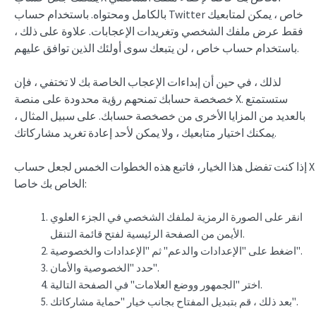
بالكامل ومحتواه. باستخدام حساب Twitter خاص ، يمكن لمتابعيك
فقط عرض ملفك الشخصي وتغريدات الإعجابات. علاوة على ذلك ،
باستخدام حساب خاص ، لن يتبعك سوى أولئك الذين توافق عليهم.
لذلك ، في حين أن إبداءات الإعجاب الخاصة بك لا تختفي ، فإن
خصخصة حسابك تمنحهم رؤية محدودة على منصة X. ستستمتع
بالعديد من المزايا الأخرى من خصخصة حسابك. على سبيل المثال ،
يمكنك اختيار متابعيك ، ولا يمكن لأحد إعادة تغريد مشاركاتك.
إذا كنت تفضل هذا الخيار، فاتبع هذه الخطوات الخمس لجعل حساب X
الخاص بك خاصا:
انقر على الصورة الرمزية لملفك الشخصي في الجزء العلوي
الأيمن من الصفحة الرئيسية لفتح قائمة التنقل.
اضغط على "الإعدادات والدعم" ثم "الإعدادات والخصوصية".
حدد "الخصوصية والأمان".
اختر "الجمهور ووضع العلامات" في الصفحة التالية.
بعد ذلك ، قم بتبديل المفتاح بجانب خيار "حماية مشاركاتك".