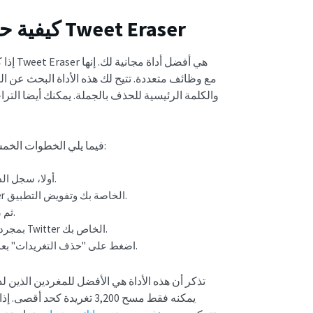
كيفية حذف جميع تغريداتي مجانا باستخدام Tweet Eraser
إذا كا
والكلمة الرئيسية للحذف بالجملة. يمكنك أيضا الترا
فيما يلي الخطوات الخمس لاستخدام ممحاة التغريدات للحذف المجاني للتغريدات المجمعة:
أولا، سجل الدخول إلى "ممحاة التغريدات" في علامة تبويب سطح المكتب.
بعد ذلك ، قم بتسجيل الدخول باستخدام بيانات اعتماد Twitter الخاصة بك وتفويض التطبيق.
ثم ، انقر فوق "تسجيل الدخول" بعد إدخال رمز المصادقة المقدم.
بمجرد تسجيل الدخول ، انتقل إلى "التغريدات" وقم بتحميل أرشيف Twitter الخاص بك.
اضغط على "حذف التغريدات" بعد التحميل وقم بتأكيد الإجراء الخاص بك لمسح جميع تغريداتك.
تذكر أن هذه الأداة هي الأفضل للمغردين الذين 