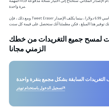
م الإصدار المجاني. ستحتاج إلى اختيار نسخة مدفوعة لأداء المهمة
مرة واحدة.
ومع ذلك ، فإن Tweet Eraser لديها أسعار اشتراك معقولة. تبلغ تكلفة الإصدار القياسي 6.99 دولارا ، بينما يكلف الإصدار
ت لمسح جميع التغريدات من خطك
الزمني مجانا
التغريدات السابقة بشكل مجمع بنقرة واحدة
تسجيل الدخول باستخدام تويتر