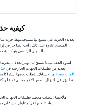
كيفية حذ
المنصة. علاوة على ذلك ، أنت أيضا حر في إ
كمستخدم نشط على Twitter. السؤال الرئيسي هو كيفية حذف جميع تغريداتك مرة واحدة مجانا.
لسوء الحظ، بينما يسمح لك تويتر بحذف التغريدات
العديد من تطبيقات الجهات الخارجية في
حذف
كلمات معينة
من حسابك. يتطلب بعضها اشتراكًا مدف
تطبيق أقل. لا يزال البعض الآخر مجاني تمامًا و
ملاحظة:
تتطلب معظم تطبيقات الجهات الخارج
بتحديث ملفات أرشيف X واحتفظ بها في متناول يدك على جهازك قبل استخدام أي تطبيق لهذه المهمة.