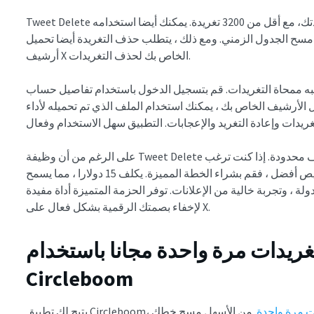
Tweet Delete هو تطبيق ممتاز آخر لمحو الخط الزمني لتغريدتك، مع أقل من 3200 تغريدة. يمكنك أيضا استخدامه
ح الجدول الزمني. ومع ذلك ، يتطلب حذف التغريدة أيضا تحميل
أرشيف X الخاص بك لحذف التغريدات.
محاة التغريدات. قم بتسجيل الدخول باستخدام تفاصيل حساب X الخاص بك ، وقم
ل الأرشيف الخاص بك ، يمكنك استخدام الملف الذي تم تحميله لأداء
على الرغم من أن وظيفة Tweet Delete فعالة ، إلا أن الإصدار المجاني لا يوفر سوى وظائف محدودة. إذا كنت ترغب
في محو المزيد من التغريدات أو الاستمتاع بتخصيص أفضل ، فقم بشراء الخطة المميزة. يكلف 15 دولارا ، مما يسمح
ة ، وتجربة خالية من الإعلانات. توفر الحزمة المتميزة أداة مفيدة
لإخفاء بصمتك الرقمية بشكل فعال على X.
ريدات مرة واحدة مجانا باستخدام
Circleboom
ت مرة واحدة
. من الأسهل مسح خطك