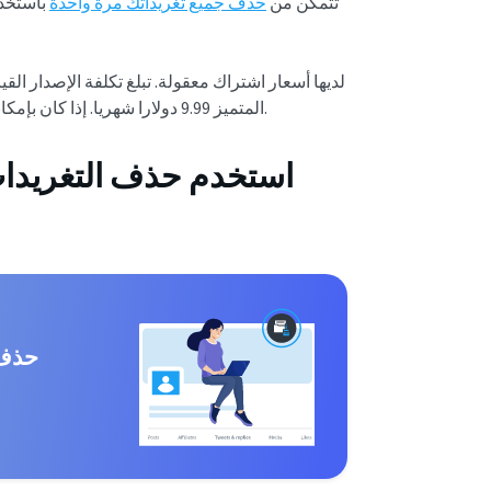
تتمكن من
حذف جميع تغريداتك مرة واحدة
باستخدا
المتميز 9.99 دولارا شهريا. إذا كان بإمكانك توفير هذا المبلغ ، فكن مطمئنا أنك ستحصل على قيمة كل سنت.
استخدم حذف التغريدا
حذف 