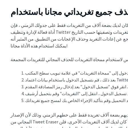
ن لديك بضعة آلاف من التغريدات فقط على جدولك الزمني ، فإن Tweet Eraser هي أفضل أداة مجانية لك. إنها
أداة فعالة لإدارة وتنظيف Twitter مع وظائف متعددة. تتيح لك هذه الأداة البحث عن التغريدات وتصفيتها حسب التاريخ
جع عن إعادات التغريد وحذف الإعجابات من التطبيق. من المثير أنه
يمكنك استخدام هذه الأداة مجانا!
لديهم بضعة آلاف تغريدة فقط على خطهم الزمني. وذلك لأن الإصدار
المجاني من Tweet Eraser يمكنه فقط مسح 3,200 تغريدة كحد أقصى. إذا كان لديك آلاف التغريدات الأخرى، فلن