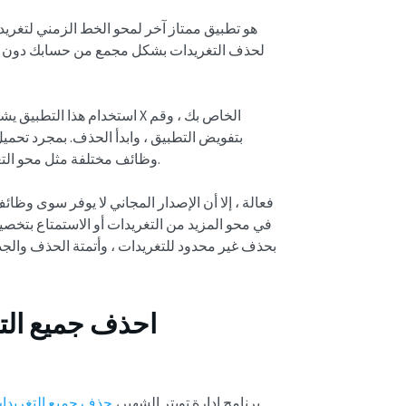
لحذف التغريدات بشكل مجمع من حسابك دون مس
استخدام هذا التطبيق يشبه م
بتفويض التطبيق ، وابدأ الحذف. بمجرد تحمي
وظائف مختلفة مثل محو التغريدات وإعادة التغريد والإعجابات. التطبيق سهل الاستخدام وفعال.
بحذف غير محدود للتغريدات ، وأتمتة الحذف والجدول
احذف جميع التغ
يتيح لك تطبيق Circleboom، برنامج إدارة تويتر الشهير،
حذف جميع التغريدا