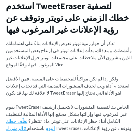
استخدم TweetEraser لتصفية
خطك الزمني على تويتر وتوقف عن
رؤية الإعلانات غير المرغوب فيها
تذكر أن خوارزمية تويتر تعرض الإعلانات بناءً على اهتماماتك
وأنشطتك. ومع ذلك، بدأت إعلانات تويتر في إزعاج بعض المستخدمين
الذين ينشرون الآن ملاحظات على مجتمعات تويتر حول الإعلانات غير
المرغوب فيها، وفقًا لموقع Vice.
ولكن إذا لم تكن مواكباً للمجتمعات على المنصة، فمن الأفضل
استخدام أداة ويب لحذف المنشورات القديمة التي قد تجذب إعلانات
لا علاقة لك بها. قد يكون TweetEraser هو الأداة التي تحتاج إليها!
يقوم TweetEraser بتحميل أرشيف X الخاص بك لتصفية المنشورات
غير المرغوب فيها وإزالتها بشكل مجمّع. إنها الأداة المثالية للتنظيف
الكامل أثناء حظر الإعلانات على تويتر. ماذا تنتظر؟
نظّف خطك
الزمني لـ X اليوم
باستخدام TweetEraser، وتوقف عن رؤية الإعلانات