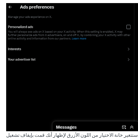
ستتغير خانة الاختيار من اللون الأزرق لإظهار أنك قمت بإيقاف تشغيل