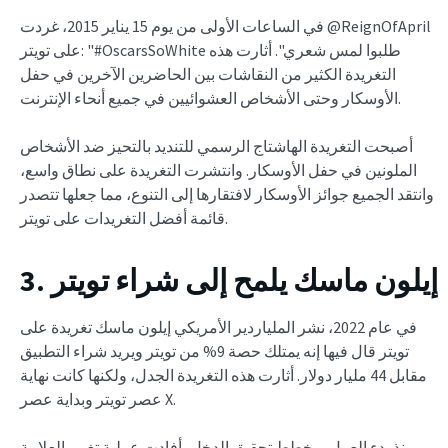
في الساعات الأولى من يوم 15 يناير 2015، غردت @ReignOfApril
على تويتر: "#OscarsSoWhite طلبوا لمس شعري". أثارت هذه
التغريدة الكثير من النقاشات بين الحاضرين الآخرين في حفل
الأوسكار وحتى الأشخاص العشوائيين في جميع أنحاء الإنترنت.
أصبحت التغريدة الهاشتاج الرسمي للتنديد بالتحيز ضد الأشخاص
الملونين في حفل الأوسكار. وانتشرت التغريدة على نطاق واسع،
وانتقد الجميع جوائز الأوسكار لافتقارها إلى التنوع، مما جعلها تتصدر
قائمة أفضل التغريدات على تويتر.
3. إيلون ماسك يلمح إلى شراء تويتر
في عام 2022، نشر الملياردير الأمريكي إيلون ماسك تغريدة على
تويتر قال فيها إنه يمتلك حصة 9% من تويتر ويريد شراء التطبيق
مقابل 44 مليار دولار. أثارت هذه التغريدة الجدل، ولكنها كانت نهاية
عصر تويتر وبداية عصر X.
ومنذ بدء العمل بمخطط تحقيق الدخل، أفادت عملية تغيير العلامة