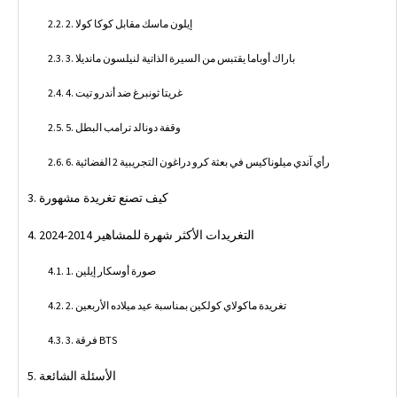
2. إيلون ماسك مقابل كوكا كولا
3. باراك أوباما يقتبس من السيرة الذاتية لنيلسون مانديلا
4. غريتا ثونبرغ ضد أندرو تيت
5. وقفة دونالد ترامب البطل
6. رأي آندي ميلوناكيس في بعثة كرو دراغون التجريبية 2 الفضائية
كيف تصنع تغريدة مشهورة
التغريدات الأكثر شهرة للمشاهير 2014-2024
1. صورة أوسكار إيلين
2. تغريدة ماكولاي كولكين بمناسبة عيد ميلاده الأربعين
3. فرقة BTS
الأسئلة الشائعة