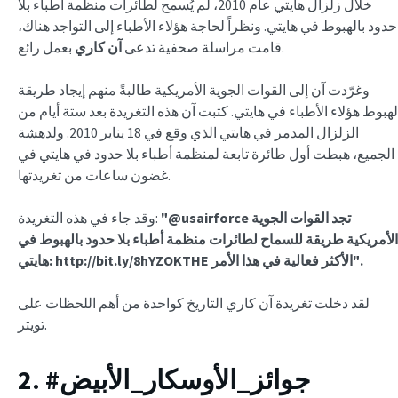
خلال زلزال هايتي عام 2010، لم يُسمح لطائرات منظمة أطباء بلا
حدود بالهبوط في هايتي. ونظراً لحاجة هؤلاء الأطباء إلى التواجد هناك،
بعمل رائع.
قامت مراسلة صحفية تدعى
آن كاري
وغرّدت آن إلى القوات الجوية الأمريكية طالبةً منهم إيجاد طريقة
لهبوط هؤلاء الأطباء في هايتي. كتبت آن هذه التغريدة بعد ستة أيام من
الزلزال المدمر في هايتي الذي وقع في 18 يناير 2010. ولدهشة
الجميع، هبطت أول طائرة تابعة لمنظمة أطباء بلا حدود في هايتي في
غضون ساعات من تغريدتها.
"@usairforce تجد القوات الجوية
وقد جاء في هذه التغريدة:
الأمريكية طريقة للسماح لطائرات منظمة أطباء بلا حدود بالهبوط في
هايتي: http://bit.ly/8hYZOKTHE الأكثر فعالية في هذا الأمر".
لقد دخلت تغريدة آن كاري التاريخ كواحدة من أهم اللحظات على
تويتر.
2. #جوائز_الأوسكار_الأبيض