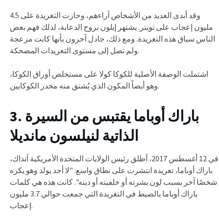
وقد أبدى العديد من الأشخاص آراءهم، وحازت التغريدة على 4.5
مليون إعجاب على تويتر. يشتهر إيلون بروح الدعابة، لذلك فهم بعض
الناس سياق هذه التغريدة. ومع ذلك، جادل آخرون بأنها كانت مزعجة
ولم تصل إلى مستوى التغريدات المضحكة.
اشتملت الوصفة الأصلية للكوكا كولا على مستخلص أوراق الكوكا،
وهو أيضاً المكون الذي يُشتق منه مخدر الكوكايين.
3. باراك أوباما يقتبس من السيرة
الذاتية لنيلسون مانديلا
في 12 أغسطس 2017، أطلق رئيس الولايات المتحدة الأمريكية آنذاك،
باراك أوباما، تغريدة انتشرت على نطاق واسع: "لا أحد يولد وهو يكره
شخصًا آخر بسبب لون بشرته أو خلفيته أو دينه". كانت هذه هي كلمات
باراك أوباما بالضبط في التغريدة التي جمعت حوالي 3.7 مليون
إعجاب.