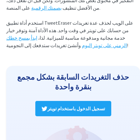
التفكير في محتوى بعض تلك المنشورات. ولكن قبل أن تفعل ذلك،
على المنصة.
من الأفضل تنظيف
بصمتك الرقمية
استخدم أداة تطبيق TweetEraser على الويب لحذف عدة تغريدات
من حسابك على تويتر في وقت واحد. هذه الأداة آمنة وتوفر خيار
خدمة مجانية ومدفوعة مناسبة للميزانية. لذا،
ابدأ بمسح خطك
وأنشئ تغريدات ستدفعك إلى النجومية!
الزمني على تويتر اليوم
حذف التغريدات السابقة بشكل مجمع
بنقرة واحدة
تسجيل الدخول باستخدام تويتر