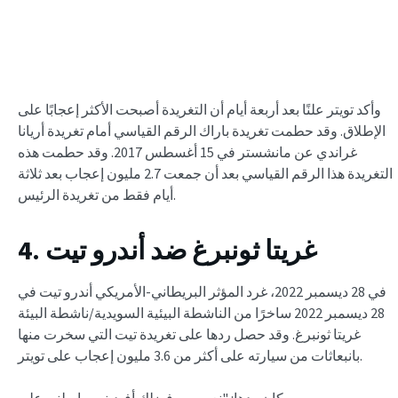
وأكد تويتر علنًا بعد أربعة أيام أن التغريدة أصبحت الأكثر إعجابًا على
الإطلاق. وقد حطمت تغريدة باراك الرقم القياسي أمام تغريدة أريانا
غراندي عن مانشستر في 15 أغسطس 2017. وقد حطمت هذه
التغريدة هذا الرقم القياسي بعد أن جمعت 2.7 مليون إعجاب بعد ثلاثة
أيام فقط من تغريدة الرئيس.
4. غريتا ثونبرغ ضد أندرو تيت
في 28 ديسمبر 2022، غرد المؤثر البريطاني-الأمريكي أندرو تيت في
28 ديسمبر 2022 ساخرًا من الناشطة البيئية السويدية/ناشطة البيئة
غريتا ثونبرغ. وقد حصل ردها على تغريدة تيت التي سخرت منها
بانبعاثات من سيارته على أكثر من 3.6 مليون إعجاب على تويتر.
كان ردها: "نعم، من فضلك أفيديني. راسلني على