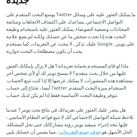
جديدة
يوسع البحث المتقدم على Twitter ما يمكنك العثور عليه على وسائل
التواصل الاجتماعي. يساعدك على اكتشاف الاتجاهات ومتابعة
المحادثات وتصفية الضوضاء. يمكنك العثور عليه باستخدام وظيفة
البحث هذه إذا تحدث شخص ما عن حسابك ولكنه لم يضع علامة
عليك. تذكر ، لا تبحث عن التغريدات كما تستخدم Google. على تويتر،
يجب أن تكون مصطلحات البحث حوارية.
ماذا لو قام المستخدم بحماية تغريداته؟ هل لا يزال بإمكانك العثور
عليها من خلال بحث متقدم؟ لا يسمح تويتر لك أو لأي شخص آخر
بمشاهدة هذه المنشورات. لا يمكنك عرضها إلا إذا كنت تتبع الحساب.
أيضا ، تحتاج إلى حساب Twitter لاستخدام ميزة البحث المتقدم.
تتوفر وظيفة البحث الأساسية فقط إذا لم يكن لديك حساب.
هل يتعذر عليك العثور على تغريداتك في نتائج بحث تويتر؟ عندما
تلاحظ شبكة التواصل الاجتماعي أنك لا تتبع قواعد النظام الأساسي ،
فإنها تتخذ إجراء. سيقيد تويتر رؤية مشاركاتك حتى تحل المشكلة.
الحل الأسهل هو
حذف جميع التغريدات
، مما يضمن أن حسابك يلبي