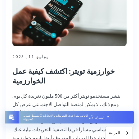
يوليو 11, 2023
خوارزمية تويتر: اكتشف كيفية عمل
الخوارزمية
ينشر مستخدمو تويتر أكثر من 500 مليون تغريدة كل يوم.
ومع ذلك ، لا يمكن لمنصة التواصل الاجتماعي عرض كل
هذه التغريدات في خلاصتك ، فقط القليل منها. نظرا لأنه لا
تبسيط حساب X الخاص بك. احذف التغريدات والإعجابات
اشترك الآن
بسهولة!
يمكنه عرض سوى عدد قليل من التغريدات ، يستخدم
النظام الأساسي مسارا فريدا لتصفية التغريدات نيابة عنك.
العربية‏
يختار هذا المسار ، المعروف أيضا باسم خوارزمية Twitter ،